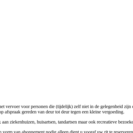
t vervoer voor personen die (tijdelijk) zelf niet in de gelegenheid zijn
p afspraak gereden van deur tot deur tegen een kleine vergoeding.
 aan ziekenhuizen, huisartsen, tandartsen maar ook recreatieve bezoe
en vorm van abonnement nodig alleen dient u vooraf uw rit te reserver