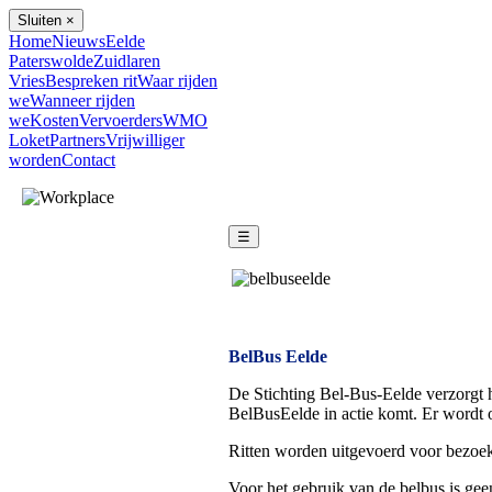
Sluiten ×
Home
Nieuws
Eelde
Paterswolde
Zuidlaren
Vries
Bespreken rit
Waar rijden
we
Wanneer rijden
we
Kosten
Vervoerders
WMO
Loket
Partners
Vrijwilliger
worden
Contact
☰
BelBus Eelde
De Stichting Bel-Bus-Eelde verzorgt he
BelBusEelde in actie komt. Er wordt o
Ritten worden uitgevoerd voor bezoek
Voor het gebruik van de belbus is ge