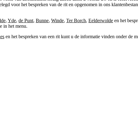
legd voor het bespreken van de rit en opgenomen in ons klantenbestan
lde
,
Yde
,
de Punt
,
Bunne
,
Winde
,
Ter Borch
,
Eelderwolde
en het bespr
de in het menu.
ies
en het bespreken van een rit kunt u de informatie vinden onder de 